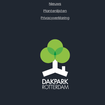
Nieuws
Plantenlijsten
Privacyverklaring
Facebook
Instagram
E-mail