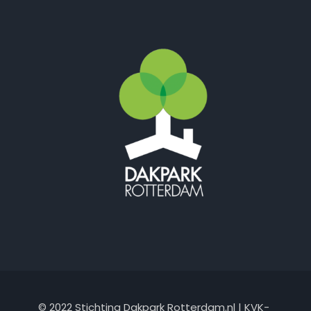
Facebook
Instagram
E-mail
© 2022 Stichting Dakpark Rotterdam.nl | KVK-