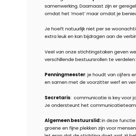
samenwerking. Daarnaast zijn er geregel
omdat het ‘moet’ maar omdat je benieuwd
Je hoeft natuurlijk niet per se woonach
extra leuk en kan bijdragen aan de verbin
Veel van onze stichtingstaken geven we 
verschillende bestuursrollen te verdelen:
Penningmeester
: je houdt van cijfers
en samen met de voorzitter werf en ver
Secretaris
: communicatie is key voor j
Je ondersteunt het communicatieteam, o
Algemeen bestuurslid:
in deze functie
groene en fijne plekken zijn voor mense
let erop dat de stichting doet wat zij b