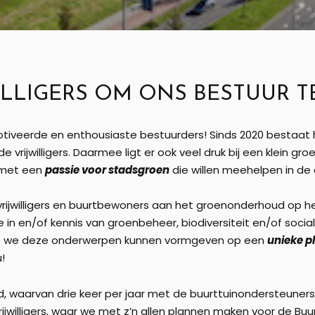
ILLIGERS OM ONS BESTUUR T
tiveerde en enthousiaste bestuurders! Sinds 2020 bestaat h
vrijwilligers. Daarmee ligt er ook veel druk bij een klein gr
s met een
passie voor stadsgroen
die willen meehelpen in de 
rijwilligers en buurtbewoners aan het groenonderhoud op he
e in en/of kennis van groenbeheer, biodiversiteit en/of social
oe we deze onderwerpen kunnen vormgeven op een
unieke p
u!
 waarvan drie keer per jaar met de buurttuinondersteuners en
ijwilligers, waar we met z’n allen plannen maken voor de Buu