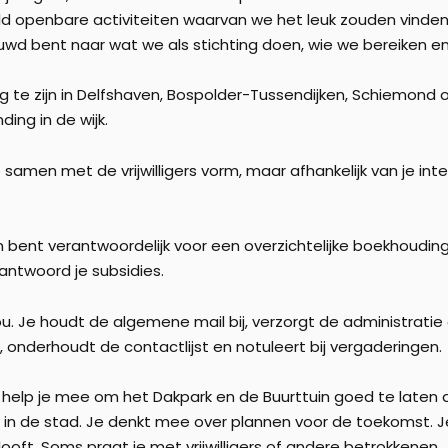
d openbare activiteiten waarvan we het leuk zouden vinden a
 bent naar wat we als stichting doen, wie we bereiken en h
tig te zijn in Delfshaven, Bospolder-Tussendijken, Schiemon
ding in de wijk.
samen met de vrijwilligers vorm, maar afhankelijk van je in
 en bent verantwoordelijk voor een overzichtelijke boekhouding
antwoord je subsidies.
ou. Je houdt de algemene mail bij, verzorgt de administrati
nderhoudt de contactlijst en notuleert bij vergaderingen.
 help je mee om het Dakpark en de Buurttuin goed te laten dr
n in de stad. Je denkt mee over plannen voor de toekomst. Je
elooft. Soms praat je met vrijwilligers of andere betrokken