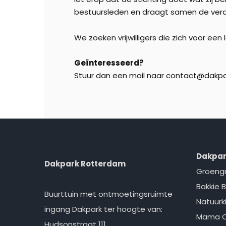
bestuursleden en draagt samen de vera
We zoeken vrijwilligers die zich voor een
Geïnteresseerd?
Stuur dan een mail naar contact@dakpa
Dakpar
Dakpark Rotterdam
Groeng
Bakkie B
Buurttuin met ontmoetingsruimte
Natuurk
ingang Dakpark ter hoogte van:
Mama 
Hudsonstraat 111