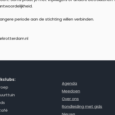
ntwoordelijkheid.
 langere periode aan de stichting willen verbinden.
rkrotterdam.nl
kclubs:
Agenda
roep
Meedoen
uurttuin
Over ons
ids
Rondleiding met gids
Café
Nieuws