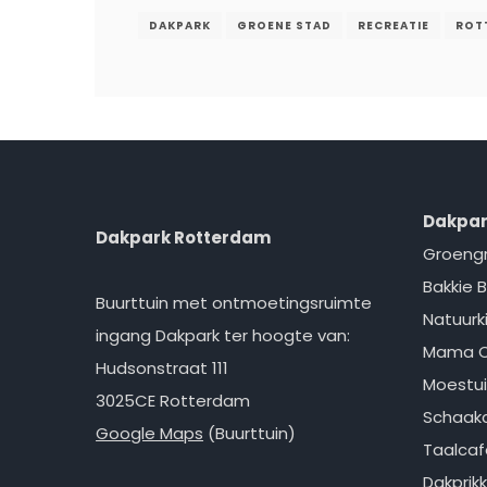
DAKPARK
GROENE STAD
RECREATIE
ROT
Dakpar
Dakpark Rotterdam
Groeng
Bakkie B
Buurttuin met ontmoetingsruimte
Natuurk
ingang Dakpark ter hoogte van:
Mama 
Hudsonstraat 111
Moestui
3025CE Rotterdam
Schaakc
Google Maps
(Buurttuin)
Taalcaf
Dakprik