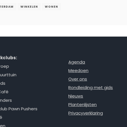
TERDAM
WINKELEN
WONEN
kclubs:
Agenda
roep
Meedoen
uurttuin
Over ons
ids
Rondleiding met gids
Café
Nieuws
nders
Plantenlijsten
lub Pawn Pushers
Privacyverklaring
é
ken