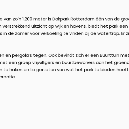
van zo’n 1.200 meter is Dakpark Rotterdam één van de gro
erstrekkend uitzicht op wijk en havens, biedt het park een na
s in de zomer voor verkoeling te vinden bij de watertrap. Er z
nen en pergola’s tegen. Ook bevindt zich er een Buurttuin me
met een groep vrijwilligers en buurtbewoners aan het groe
an te haken en te genieten van wat het park te bieden heef
creatie.