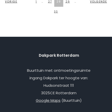
VORIGE
1
…
27
28
29
…
VOLGENDE
PAGINERING
33
Dakpark Rotterdam
Buurttuin met ontmoetingsruimte
ingang Dakpark ter hoogte van:
Hudsonstraat 111
3025CE Rotterdam
Google Maps
(Buurttuin)