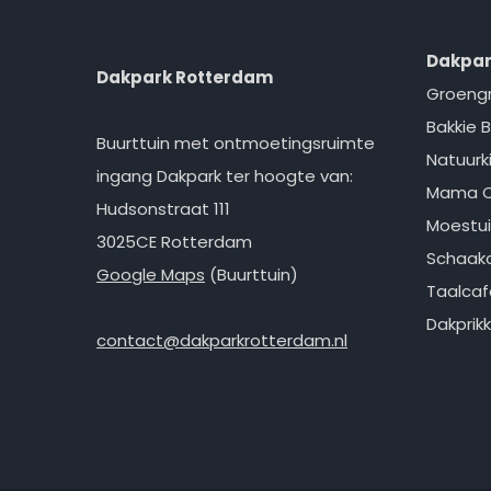
Dakpar
Dakpark Rotterdam
Groeng
Bakkie B
Buurttuin met ontmoetingsruimte
Natuurk
ingang Dakpark ter hoogte van:
Mama 
Hudsonstraat 111
Moestui
3025CE Rotterdam
Schaakc
Google Maps
(Buurttuin)
Taalcaf
Dakprik
contact@dakparkrotterdam.nl
Facebook
Instagram
E-mail