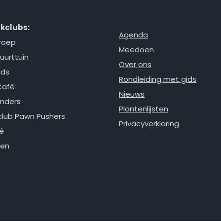
kclubs:
Agenda
roep
Meedoen
uurttuin
Over ons
ids
Rondleiding met gids
Café
Nieuws
nders
Plantenlijsten
lub Pawn Pushers
Privacyverklaring
é
ken