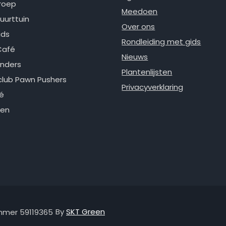
roep
Meedoen
uurttuin
Over ons
ids
Rondleiding met gids
Café
Nieuws
nders
Plantenlijsten
lub Pawn Pushers
Privacyverklaring
é
ken
By
SKT Green
ummer 59119365