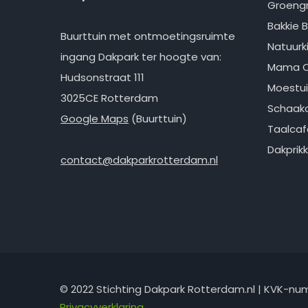
Groeng
Bakkie B
Buurttuin met ontmoetingsruimte
Natuurk
ingang Dakpark ter hoogte van:
Mama 
Hudsonstraat 111
Moestui
3025CE Rotterdam
Schaakc
Google Maps
(Buurttuin)
Taalcaf
Dakprik
contact@dakparkrotterdam.nl
Facebook
Instagram
E-mail
© 2022 Stichting Dakpark Rotterdam.nl | KVK-n
Privacyverklaring