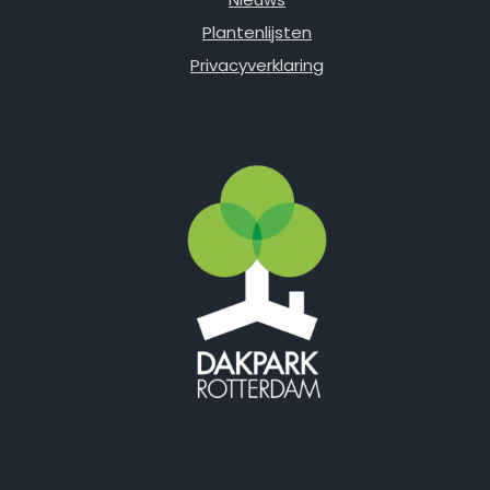
Plantenlijsten
Privacyverklaring
Facebook
Instagram
E-mail