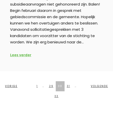
subsidieaanvragen niet gehonoreerd zijn. Balen!
Begin februari daarom in gesprek met
gebiedscommissie en de gemeente. Hopelijk
kunnen we hen overtuigen anders te beslissen.
Vanavond sollicitatiegesprekken met 3
kandidaten om voorzitter van de stichting te
worden. We zijn erg benieuwd naar de…
Lees verder
BERICHTEN
VORIGE
1
…
29
30
31
…
VOLGENDE
PAGINERING
33